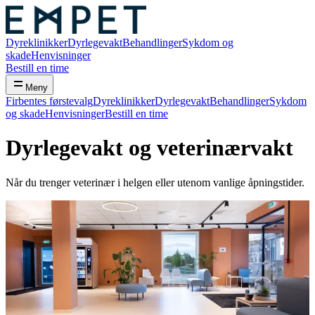
Dyreklinikker
Dyrlegevakt
Behandlinger
Sykdom og
skade
Henvisninger
Bestill en time
Meny
Firbentes førstevalg
Dyreklinikker
Dyrlegevakt
Behandlinger
Sykdom
og skade
Henvisninger
Bestill en time
Dyrlegevakt og veterinærvakt
Når du trenger veterinær i helgen eller utenom vanlige åpningstider.