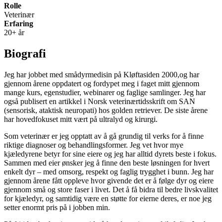
Rolle
Veterinær
Erfaring
20+ år
Biografi
Jeg har jobbet med smådyrmedisin på Kløftasiden 2000,og har
gjennom årene oppdatert og fordypet meg i faget mitt gjennom
mange kurs, egenstudier, webinarer og faglige samlinger. Jeg har
også publisert en artikkel i Norsk veterinærtidsskrift om SAN
(sensorisk, ataktisk neuropati) hos golden retriever. De siste årene
har hovedfokuset mitt vært på ultralyd og kirurgi.
Som veterinær er jeg opptatt av å gå grundig til verks for å finne
riktige diagnoser og behandlingsformer. Jeg vet hvor mye
kjæledyrene betyr for sine eiere og jeg har alltid dyrets beste i fokus.
Sammen med eier ønsker jeg å finne den beste løsningen for hvert
enkelt dyr – med omsorg, respekt og faglig trygghet i bunn. Jeg har
gjennom årene fått oppleve hvor givende det er å følge dyr og eiere
gjennom små og store faser i livet. Det å få bidra til bedre livskvalitet
for kjæledyr, og samtidig være en støtte for eierne deres, er noe jeg
setter enormt pris på i jobben min.