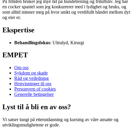
På fritiden bruker jeg mye tid på hundetrening og friluftsliv. Jeg har
en cocker spaniel som jeg konkurrerer med i lydighet og bruks, og
som alltid minner meg på hvor unikt og verdifullt båndet mellom dyr
og eier er.
Ekspertise
Behandlingsfokus
:
Ultralyd, Kirurgi
EMPET
Om oss
Sykdom og skade
Råd og veiledning
Henvisninger til oss
Personvern of cookies
Generelle betingelser
Lyst til å bli en av oss?
Vi satser tungt på etterutdanning og kursing av våre ansatte og
utviklingsmulighetene er gode.