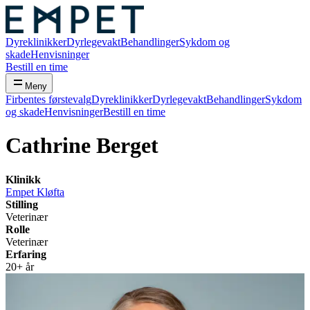
Dyreklinikker
Dyrlegevakt
Behandlinger
Sykdom og
skade
Henvisninger
Bestill en time
Meny
Firbentes førstevalg
Dyreklinikker
Dyrlegevakt
Behandlinger
Sykdom
og skade
Henvisninger
Bestill en time
Cathrine Berget
Klinikk
Empet
Kløfta
Stilling
Veterinær
Rolle
Veterinær
Erfaring
20+ år