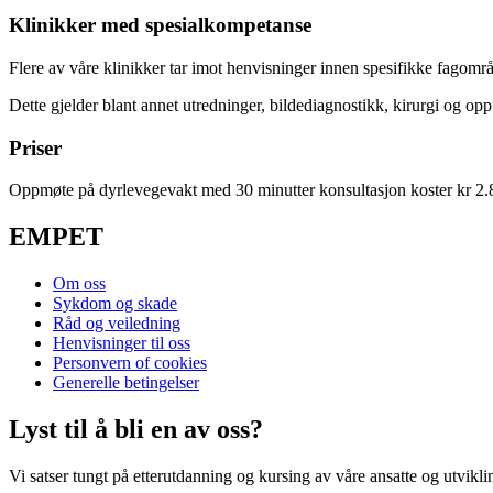
Klinikker med spesialkompetanse
Flere av våre klinikker tar imot henvisninger innen spesifikke fagom
Dette gjelder blant annet utredninger, bildediagnostikk, kirurgi og opp
Priser
Oppmøte på dyrlevegevakt med 30 minutter konsultasjon koster kr 2.850
EMPET
Om oss
Sykdom og skade
Råd og veiledning
Henvisninger til oss
Personvern of cookies
Generelle betingelser
Lyst til å bli en av oss?
Vi satser tungt på etterutdanning og kursing av våre ansatte og utvikl