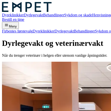
Dyreklinikker
Dyrlegevakt
Behandlinger
Sykdom og skade
Henvisning
Bestill en time
Meny
Firbentes førstevalg
Dyreklinikker
Dyrlegevakt
Behandlinger
Sykdom o
Dyrlegevakt og veterinærvakt
Når du trenger veterinær i helgen eller utenom vanlige åpningstider.