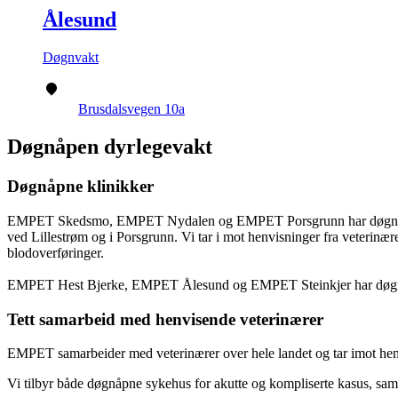
Ålesund
Døgnvakt
Brusdalsvegen 10a
Døgnåpen dyrlegevakt
Døgnåpne klinikker
EMPET Skedsmo, EMPET Nydalen og EMPET Porsgrunn har døgnbemannet d
ved Lillestrøm og i Porsgrunn. Vi tar i mot henvisninger fra veter
blodoverføringer.
EMPET Hest Bjerke, EMPET Ålesund og EMPET Steinkjer har døgnvakt o
Tett samarbeid med henvisende veterinærer
EMPET samarbeider med veterinærer over hele landet og tar imot henv
Vi tilbyr både døgnåpne sykehus for akutte og kompliserte kasus, samt