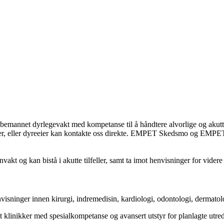
yrlegevakt med kompetanse til å håndtere alvorlige og akutte situas
inærer, eller dyreeier kan kontakte oss direkte. EMPET Skedsmo og EM
g kan bistå i akutte tilfeller, samt ta imot henvisninger for videre
isninger innen kirurgi, indremedisin, kardiologi, odontologi, dermato
 klinikker med spesialkompetanse og avansert utstyr for planlagte utre