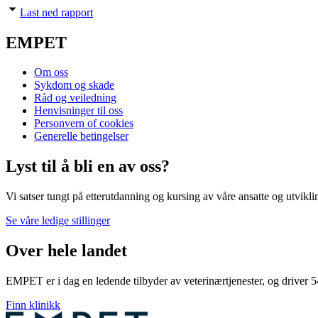
Last ned rapport
EMPET
Om oss
Sykdom og skade
Råd og veiledning
Henvisninger til oss
Personvern of cookies
Generelle betingelser
Lyst til å bli en av oss?
Vi satser tungt på etterutdanning og kursing av våre ansatte og utvikl
Se våre ledige stillinger
Over hele landet
EMPET er i dag en ledende tilbyder av veterinærtjenester, og driver 
Finn klinikk