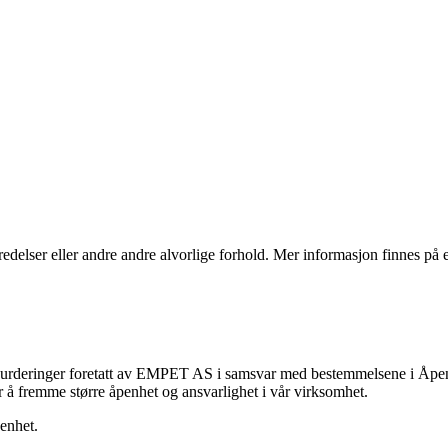
elser eller andre andre alvorlige forhold. Mer informasjon finnes på e
svurderinger foretatt av EMPET AS i samsvar med bestemmelsene i Åpenh
for å fremme større åpenhet og ansvarlighet i vår virksomhet.
penhet.