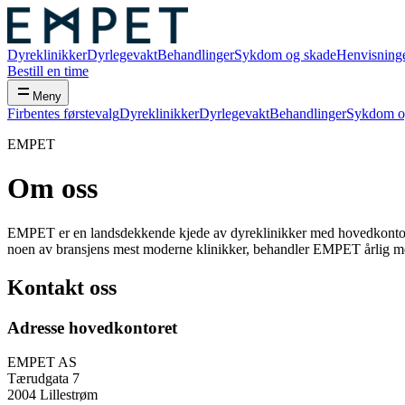
Dyreklinikker
Dyrlegevakt
Behandlinger
Sykdom og skade
Henvisning
Bestill en time
Meny
Firbentes førstevalg
Dyreklinikker
Dyrlegevakt
Behandlinger
Sykdom o
EMPET
Om oss
EMPET er en landsdekkende kjede av dyreklinikker med hovedkontor i L
noen av bransjens mest moderne klinikker, behandler EMPET årlig m
Kontakt oss
Adresse hovedkontoret
EMPET AS
Tærudgata 7
2004 Lillestrøm