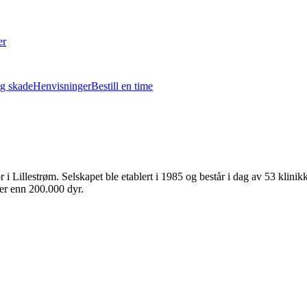
er
g skade
Henvisninger
Bestill en time
illestrøm. Selskapet ble etablert i 1985 og består i dag av 53 klinikk
er enn 200.000 dyr.