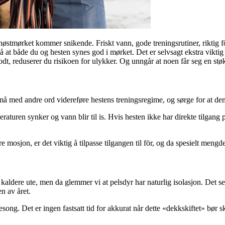
 høstmørket kommer snikende. Friskt vann, gode treningsrutiner, riktig
 at både du og hesten synes god i mørket. Det er selvsagt ekstra viktig i
t, reduserer du risikoen for ulykker. Og unngår at noen får seg en støkk
 må med andre ord videreføre hestens treningsregime, og sørge for at de
eraturen synker og vann blir til is. Hvis hesten ikke har direkte tilgang
mosjon, er det viktig å tilpasse tilgangen til för, og da spesielt mengde
ir kaldere ute, men da glemmer vi at pelsdyr har naturlig isolasjon. Det
n av året.
g. Det er ingen fastsatt tid for akkurat når dette «dekkskiftet» bør skje