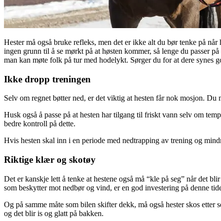
Hester må også bruke refleks, men det er ikke alt du bør tenke på når
ingen grunn til å se mørkt på at høsten kommer, så lenge du passer på å
man kan møte folk på tur med hodelykt. Sørger du for at dere synes god
Ikke dropp treningen
Selv om regnet bøtter ned, er det viktig at hesten får nok mosjon. Du
Husk også å passe på at hesten har tilgang til friskt vann selv om temp
bedre kontroll på dette.
Hvis hesten skal inn i en periode med nedtrapping av trening og mindre 
Riktige klær og skotøy
Det er kanskje lett å tenke at hestene også må “kle på seg” når det bl
som beskytter mot nedbør og vind, er en god investering på denne tide
Og på samme måte som bilen skifter dekk, må også hester skos etter seson
og det blir is og glatt på bakken.