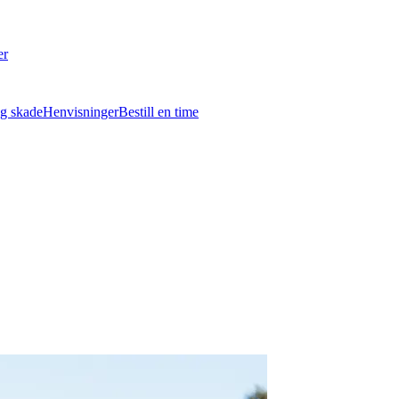
er
g skade
Henvisninger
Bestill en time