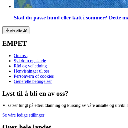
Skal du passe hund eller katt i sommer? Dette m
Vis alle 46
EMPET
Om oss
Sykdom og skade
Råd og veiledning
Henvisninger til oss
Personvern of cookies
Generelle betingelser
Lyst til å bli en av oss?
Vi satser tungt på etterutdanning og kursing av våre ansatte og utvikl
Se våre ledige stillinger
Over hele landet