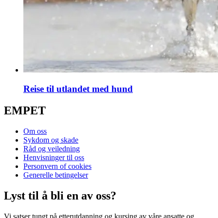
Reise til utlandet med hund
EMPET
Om oss
Sykdom og skade
Råd og veiledning
Henvisninger til oss
Personvern of cookies
Generelle betingelser
Lyst til å bli en av oss?
Vi satser tungt på etterutdanning og kursing av våre ansatte og