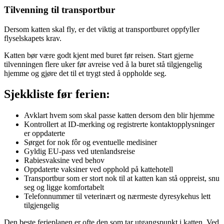
Tilvenning til transportbur
Dersom katten skal fly, er det viktig at transportburet oppfyller
flyselskapets krav.
Katten bør være godt kjent med buret før reisen. Start gjerne
tilvenningen flere uker før avreise ved å la buret stå tilgjengelig
hjemme og gjøre det til et trygt sted å oppholde seg.
Sjekkliste før ferien:
Avklart hvem som skal passe katten dersom den blir hjemme
Kontrollert at ID-merking og registrerte kontaktopplysninger
er oppdaterte
Sørget for nok fôr og eventuelle medisiner
Gyldig EU-pass ved utenlandsreise
Rabiesvaksine ved behov
Oppdaterte vaksiner ved opphold på kattehotell
Transportbur som er stort nok til at katten kan stå oppreist, snu
seg og ligge komfortabelt
Telefonnummer til veterinært og nærmeste dyresykehus lett
tilgjengelig
Den beste ferieplanen er ofte den som tar utgangspunkt i katten. Ved