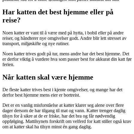
Har katten det best hjemme eller på
reise?
Noen katter er vant til å være med på hytta, i bobil eller på andre
reiser, og håndterer nye omgivelser godt. Andre blir lett stresset av
transport, miljøskifte og nye rutiner.
Noen katter trives godt på tur, mens andre har det best hjemme. Det
er derfor viktig å vurdere hva som passer best for akkurat din katt før
ferien.
Når katten skal være hjemme
De fleste katter trives best i kjente omgivelser, og mange har det
derfor best hjemme mens eier er bortreist.
Det er en vanlig misforståelse at katter klarer seg alene over flere
dager dersom de har tilgang til mat og vann. Katter trenger daglig
tilsyn for å sikre at de er friske, har det bra og får nødvendig
oppfølging. Mattilsynets forskrift om velferd for katt stiller også krav
om at katter skal ha tilsyn minst én gang daglig.