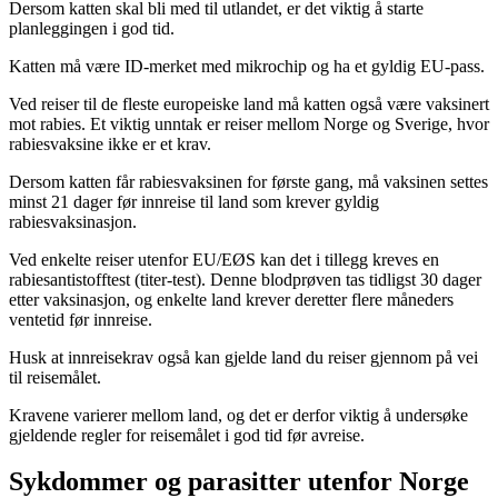
Dersom katten skal bli med til utlandet, er det viktig å starte
planleggingen i god tid.
Katten må være ID-merket med mikrochip og ha et gyldig EU-pass.
Ved reiser til de fleste europeiske land må katten også være vaksinert
mot rabies. Et viktig unntak er reiser mellom Norge og Sverige, hvor
rabiesvaksine ikke er et krav.
Dersom katten får rabiesvaksinen for første gang, må vaksinen settes
minst 21 dager før innreise til land som krever gyldig
rabiesvaksinasjon.
Ved enkelte reiser utenfor EU/EØS kan det i tillegg kreves en
rabiesantistofftest (titer-test). Denne blodprøven tas tidligst 30 dager
etter vaksinasjon, og enkelte land krever deretter flere måneders
ventetid før innreise.
Husk at innreisekrav også kan gjelde land du reiser gjennom på vei
til reisemålet.
Kravene varierer mellom land, og det er derfor viktig å undersøke
gjeldende regler for reisemålet i god tid før avreise.
Sykdommer og parasitter utenfor Norge