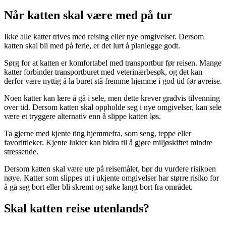
Når katten skal være med på tur
Ikke alle katter trives med reising eller nye omgivelser. Dersom
katten skal bli med på ferie, er det lurt å planlegge godt.
Sørg for at katten er komfortabel med transportbur før reisen. Mange
katter forbinder transportburet med veterinærbesøk, og det kan
derfor være nyttig å la buret stå fremme hjemme i god tid før avreise.
Noen katter kan lære å gå i sele, men dette krever gradvis tilvenning
over tid. Dersom katten skal oppholde seg i nye omgivelser, kan sele
være et tryggere alternativ enn å slippe katten løs.
Ta gjerne med kjente ting hjemmefra, som seng, teppe eller
favorittleker. Kjente lukter kan bidra til å gjøre miljøskiftet mindre
stressende.
Dersom katten skal være ute på reisemålet, bør du vurdere risikoen
nøye. Katter som slippes ut i ukjente omgivelser har større risiko for
å gå seg bort eller bli skremt og søke langt bort fra området.
Skal katten reise utenlands?