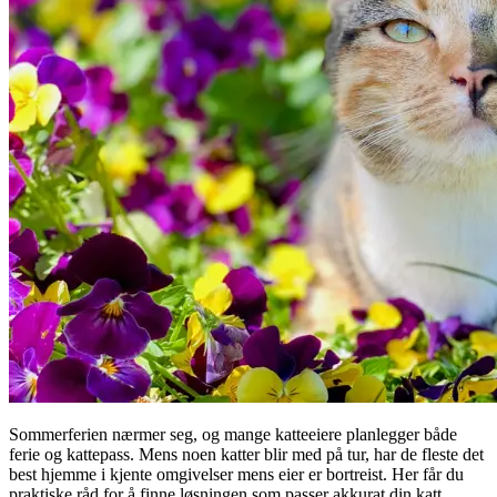
Sommerferien nærmer seg, og mange katteeiere planlegger både
ferie og kattepass. Mens noen katter blir med på tur, har de fleste det
best hjemme i kjente omgivelser mens eier er bortreist. Her får du
praktiske råd for å finne løsningen som passer akkurat din katt