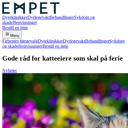
Dyreklinikker
Dyrlegevakt
Behandlinger
Sykdom og
skade
Henvisninger
Bestill en time
Meny
Firbentes førstevalg
Dyreklinikker
Dyrlegevakt
Behandlinger
Sykdom
og skade
Henvisninger
Bestill en time
Gode råd for katteeiere som skal på ferie
Nyheter