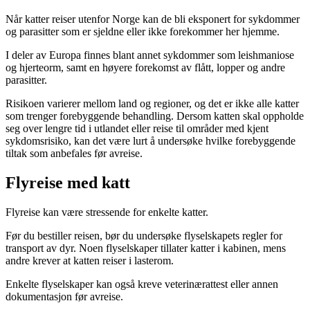
Når katter reiser utenfor Norge kan de bli eksponert for sykdommer
og parasitter som er sjeldne eller ikke forekommer her hjemme.
I deler av Europa finnes blant annet sykdommer som leishmaniose
og hjerteorm, samt en høyere forekomst av flått, lopper og andre
parasitter.
Risikoen varierer mellom land og regioner, og det er ikke alle katter
som trenger forebyggende behandling. Dersom katten skal oppholde
seg over lengre tid i utlandet eller reise til områder med kjent
sykdomsrisiko, kan det være lurt å undersøke hvilke forebyggende
tiltak som anbefales før avreise.
Flyreise med katt
Flyreise kan være stressende for enkelte katter.
Før du bestiller reisen, bør du undersøke flyselskapets regler for
transport av dyr. Noen flyselskaper tillater katter i kabinen, mens
andre krever at katten reiser i lasterom.
Enkelte flyselskaper kan også kreve veterinærattest eller annen
dokumentasjon før avreise.