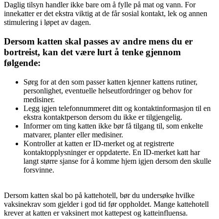
Daglig tilsyn handler ikke bare om å fylle på mat og vann. For
innekatter er det ekstra viktig at de får sosial kontakt, lek og annen
stimulering i løpet av dagen.
Dersom katten skal passes av andre mens du er
bortreist, kan det være lurt å tenke gjennom
følgende:
Sørg for at den som passer katten kjenner kattens rutiner,
personlighet, eventuelle helseutfordringer og behov for
medisiner.
Legg igjen telefonnummeret ditt og kontaktinformasjon til en
ekstra kontaktperson dersom du ikke er tilgjengelig.
Informer om ting katten ikke bør få tilgang til, som enkelte
matvarer, planter eller medisiner.
Kontroller at katten er ID-merket og at registrerte
kontaktopplysninger er oppdaterte. En ID-merket katt har
langt større sjanse for å komme hjem igjen dersom den skulle
forsvinne.
Dersom katten skal bo på kattehotell, bør du undersøke hvilke
vaksinekrav som gjelder i god tid før oppholdet. Mange kattehotell
krever at katten er vaksinert mot kattepest og katteinfluensa.