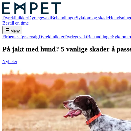
Dyreklinikker
Dyrlegevakt
Behandlinger
Sykdom og skade
Henvisning
Bestill en time
Meny
Firbentes førstevalg
Dyreklinikker
Dyrlegevakt
Behandlinger
Sykdom o
På jakt med hund? 5 vanlige skader å pass
Nyheter