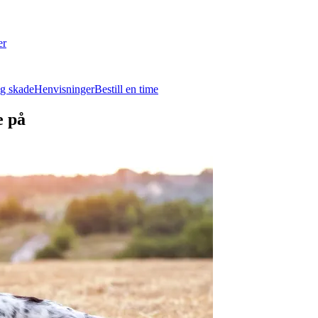
er
g skade
Henvisninger
Bestill en time
e på