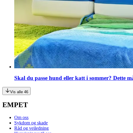
Skal du passe hund eller katt i sommer? Dette m
Vis alle 46
EMPET
Om oss
Sykdom og skade
Råd og veiledning