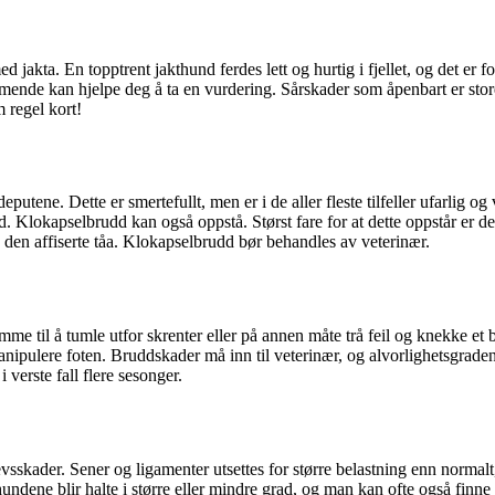
jakta. En topptrent jakthund ferdes lett og hurtig i fjellet, og det er fort
mende kan hjelpe deg å ta en vurdering. Sårskader som åpenbart er store 
 regel kort!
putene. Dette er smertefullt, men er i de aller fleste tilfeller ufarlig o
. Klokapselbrudd kan også oppstå. Størst fare for at dette oppstår er de
 den affiserte tåa. Klokapselbrudd bør behandles av veterinær.
omme til å tumle utfor skrenter eller på annen måte trå feil og knekke e
manipulere foten. Bruddskader må inn til veterinær, og alvorlighetsgraden
verste fall flere sesonger.
evsskader. Sener og ligamenter utsettes for større belastning enn normalt,
hundene blir halte i større eller mindre grad, og man kan ofte også finn