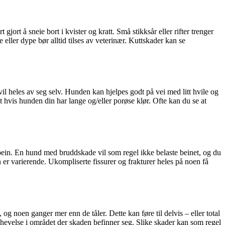
 gjort å sneie bort i kvister og kratt. Små stikksår eller rifter trenger
eller dype bør alltid tilses av veterinær. Kuttskader kan se
g vil heles av seg selv. Hunden kan hjelpes godt på vei med litt hvile og
t hvis hunden din har lange og/eller porøse klør. Ofte kan du se at
t bein. En hund med bruddskade vil som regel ikke belaste beinet, og du
 er varierende. Ukompliserte fissurer og frakturer heles på noen få
 og noen ganger mer enn de tåler. Dette kan føre til delvis – eller total
e hevelse i området der skaden befinner seg. Slike skader kan som regel