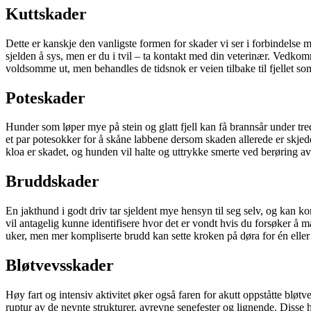
Kuttskader
Dette er kanskje den vanligste formen for skader vi ser i forbindelse med 
sjelden å sys, men er du i tvil – ta kontakt med din veterinær. Vedkom
voldsomme ut, men behandles de tidsnok er veien tilbake til fjellet som
Poteskader
Hunder som løper mye på stein og glatt fjell kan få brannsår under trede
et par potesokker for å skåne labbene dersom skaden allerede er skjedd
kloa er skadet, og hunden vil halte og uttrykke smerte ved berøring av
Bruddskader
En jakthund i godt driv tar sjeldent mye hensyn til seg selv, og kan k
vil antagelig kunne identifisere hvor det er vondt hvis du forsøker å 
uker, men mer kompliserte brudd kan sette kroken på døra for én eller i 
Bløtvevsskader
Høy fart og intensiv aktivitet øker også faren for akutt oppståtte bløtv
ruptur av de nevnte strukturer, avrevne senefester og lignende. Disse 