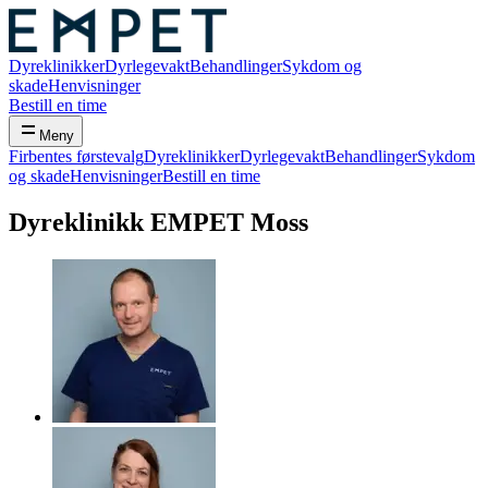
Dyreklinikker
Dyrlegevakt
Behandlinger
Sykdom og
skade
Henvisninger
Bestill en time
Meny
Firbentes førstevalg
Dyreklinikker
Dyrlegevakt
Behandlinger
Sykdom
og skade
Henvisninger
Bestill en time
Dyreklinikk
EMPET Moss