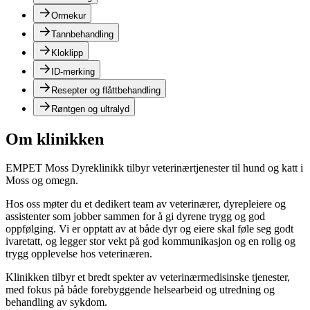
Ormekur
Tannbehandling
Kloklipp
ID-merking
Resepter og flåttbehandling
Røntgen og ultralyd
Om klinikken
EMPET Moss Dyreklinikk tilbyr veterinærtjenester til hund og katt i
Moss og omegn.
Hos oss møter du et dedikert team av veterinærer, dyrepleiere og
assistenter som jobber sammen for å gi dyrene trygg og god
oppfølging. Vi er opptatt av at både dyr og eiere skal føle seg godt
ivaretatt, og legger stor vekt på god kommunikasjon og en rolig og
trygg opplevelse hos veterinæren.
Klinikken tilbyr et bredt spekter av veterinærmedisinske tjenester,
med fokus på både forebyggende helsearbeid og utredning og
behandling av sykdom.