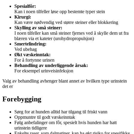
Spesialfôr:
Kan i noen tilfeller løse opp bestemte typer stein
Kirurgi:
Kan være nødvendig ved større steiner eller blokkering
Skylling av små steiner:
I noen tilfeller kan små steiner fjernes ved å skylle dem ut fra
blæren via et kateter (urohydropropulsjon)
Smertelindring:
Ved ubehag
Økt væskeinntak:
For å fortynne urinen
Behandling av underliggende årsak:
For eksempel urinveisinfeksjon
Valg av behandling avhenger blant annet av hvilken type urinstein
det er
Forebygging
Sørg for at hunden alltid har tilgang til friskt vann
Oppmuntre til godt væskeinntak
Følg anbefalinger om fôr, spesielt hvis hunden har hatt
urinstein tidligere
Enkelte raser, som dalmatiner, kan ha økt risiko for spesifikke