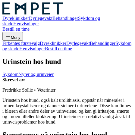
Dyreklinikker
Dyrlegevakt
Behandlinger
Sykdom og
skade
Henvisninger
Bestill en time
Meny
Firbentes førstevalg
Dyreklinikker
Dyrlegevakt
Behandlinger
Sykdom
og skade
Henvisninger
Bestill en time
Urinstein hos hund
Sykdom
Nyrer og urinveier
Skrevet av:
Fredrikke Sollie
• Veterinær
Urinstein hos hund, også kalt urolithiasis, oppstår når mineraler i
urinen krystalliserer og danner steiner i urinveiene. Disse kan finnes
i blæren eller andre deler av urinveiene, og kan gi irritasjon, smerte
og i noen tilfeller blokkering. Urinstein er en relativt vanlig årsak til
urinveisproblemer hos hund.
Symptomer på urinstein hos hund