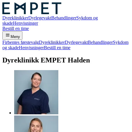
Dyreklinikker
Dyrlegevakt
Behandlinger
Sykdom og
skade
Henvisninger
Bestill en time
Meny
Firbentes førstevalg
Dyreklinikker
Dyrlegevakt
Behandlinger
Sykdom
og skade
Henvisninger
Bestill en time
Dyreklinikk
EMPET Halden