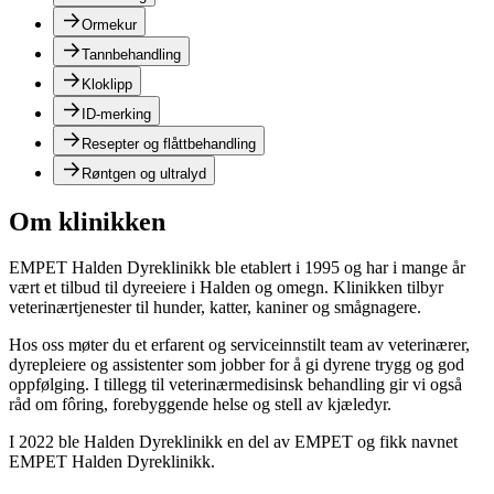
Ormekur
Tannbehandling
Kloklipp
ID-merking
Resepter og flåttbehandling
Røntgen og ultralyd
Om klinikken
EMPET Halden Dyreklinikk ble etablert i 1995 og har i mange år
vært et tilbud til dyreeiere i Halden og omegn. Klinikken tilbyr
veterinærtjenester til hunder, katter, kaniner og smågnagere.
Hos oss møter du et erfarent og serviceinnstilt team av veterinærer,
dyrepleiere og assistenter som jobber for å gi dyrene trygg og god
oppfølging. I tillegg til veterinærmedisinsk behandling gir vi også
råd om fôring, forebyggende helse og stell av kjæledyr.
I 2022 ble Halden Dyreklinikk en del av EMPET og fikk navnet
EMPET Halden Dyreklinikk.