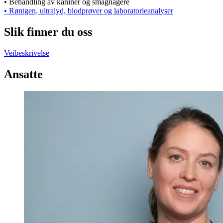
• Behandling av kaniner og smågnagere
• Røntgen, ultralyd, blodprøver og laboratorieanalyser
Slik finner du oss
Veibeskrivelse
Ansatte