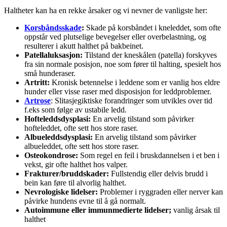
Haltheter kan ha en rekke årsaker og vi nevner de vanligste her:
Korsbåndsskade
:
Skade på korsbåndet i kneleddet, som ofte
oppstår ved plutselige bevegelser eller overbelastning, og
resulterer i akutt halthet på bakbeinet.
Patellaluksasjon:
Tilstand der kneskålen (patella) forskyves
fra sin normale posisjon, noe som fører til halting, spesielt hos
små hunderaser.
Artritt:
Kronisk betennelse i leddene som er vanlig hos eldre
hunder eller visse raser med disposisjon for leddproblemer.
Artrose
: Slitasjegiktiske forandringer som utvikles over tid
f.eks som følge av ustabile ledd.
Hofteleddsdysplasi:
En arvelig tilstand som påvirker
hofteleddet, ofte sett hos store raser.
Albueleddsdysplasi:
En arvelig tilstand som påvirker
albueleddet, ofte sett hos store raser.
Osteokondrose:
Som regel en feil i bruskdannelsen i et ben i
vekst, gir ofte halthet hos valper.
Frakturer/bruddskader:
Fullstendig eller delvis brudd i
bein kan føre til alvorlig halthet.
Nevrologiske lidelser:
Problemer i ryggraden eller nerver kan
påvirke hundens evne til å gå normalt.
Autoimmune eller immunmedierte lidelser;
vanlig årsak til
halthet