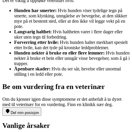
Det er viktig å oppsøke veterinær hvis:
Hunden har smerter:
Hvis hunden viser tydelige tegn på
smerte, som klynking, unngåelse av bevegelse, at den slikker
mye på et bestemt sted, eller at den ikke vil legge vekt på en
pote.
Langvarig halthet:
Hvis haltheten varer i flere dager eller
uker uten tegn til forbedring.
Forverring etter hvile:
Hvis hunden halter merkbart spesielt
etter hvile, kan det tyde på kroniske leddproblemer.
Hunden nekter å bruke en eller flere lemmer:
Hvis hunden
nekter å bruke et bein eller unngår visse bevegelser, som å gå i
trapper.
Åpenbare skader:
Hvis du ser sår, hevelse eller unormal
stilling i en ledd eller pote.
Be om vurdering fra en veterinær
Om du kjenner igjen disse symptomene er det anbefalt å ta dyret
med til veterinær for en vurdering. Finn en klinikk nær deg.
Del min posisjon
Vanlige årsaker