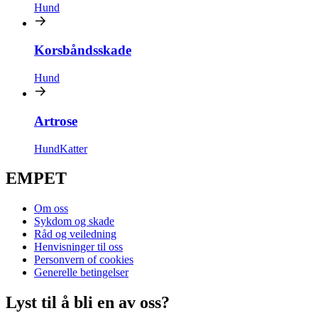
Hund
Korsbåndsskade
Hund
Artrose
Hund
Katter
EMPET
Om oss
Sykdom og skade
Råd og veiledning
Henvisninger til oss
Personvern of cookies
Generelle betingelser
Lyst til å bli en av oss?