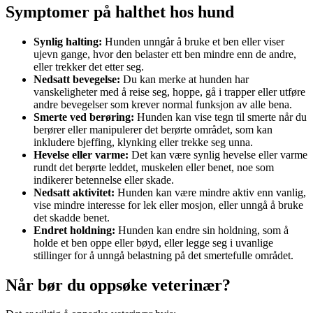
Symptomer på halthet hos hund
Synlig halting:
Hunden unngår å bruke et ben eller viser
ujevn gange, hvor den belaster ett ben mindre enn de andre,
eller trekker det etter seg.
Nedsatt bevegelse:
Du kan merke at hunden har
vanskeligheter med å reise seg, hoppe, gå i trapper eller utføre
andre bevegelser som krever normal funksjon av alle bena.
Smerte ved berøring:
Hunden kan vise tegn til smerte når du
berører eller manipulerer det berørte området, som kan
inkludere bjeffing, klynking eller trekke seg unna.
Hevelse eller varme:
Det kan være synlig hevelse eller varme
rundt det berørte leddet, muskelen eller benet, noe som
indikerer betennelse eller skade.
Nedsatt aktivitet:
Hunden kan være mindre aktiv enn vanlig,
vise mindre interesse for lek eller mosjon, eller unngå å bruke
det skadde benet.
Endret holdning:
Hunden kan endre sin holdning, som å
holde et ben oppe eller bøyd, eller legge seg i uvanlige
stillinger for å unngå belastning på det smertefulle området.
Når bør du oppsøke veterinær?