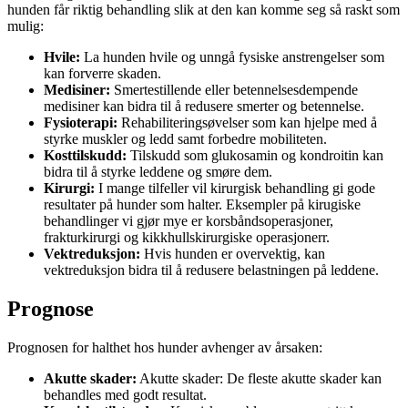
hunden får riktig behandling slik at den kan komme seg så raskt som
mulig:
Hvile:
La hunden hvile og unngå fysiske anstrengelser som
kan forverre skaden.
Medisiner:
Smertestillende eller betennelsesdempende
medisiner kan bidra til å redusere smerter og betennelse.
Fysioterapi:
Rehabiliteringsøvelser som kan hjelpe med å
styrke muskler og ledd samt forbedre mobiliteten.
Kosttilskudd:
Tilskudd som glukosamin og kondroitin kan
bidra til å styrke leddene og smøre dem.
Kirurgi:
I mange tilfeller vil kirurgisk behandling gi gode
resultater på hunder som halter. Eksempler på kirugiske
behandlinger vi gjør mye er korsbåndsoperasjoner,
frakturkirurgi og kikkhullskirurgiske operasjonerr.
Vektreduksjon:
Hvis hunden er overvektig, kan
vektreduksjon bidra til å redusere belastningen på leddene.
Prognose
Prognosen for halthet hos hunder avhenger av årsaken:
Akutte skader:
Akutte skader: De fleste akutte skader kan
behandles med godt resultat.