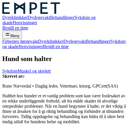
Dyreklinikker
Dyrlegevakt
Behandlinger
Sykdom og
skade
Henvisninger
Bestill en time
Meny
Firbentes førstevalg
Dyreklinikker
Dyrlegevakt
Behandlinger
Sykdom
og skade
Henvisninger
Bestill en time
Hund som halter
Sykdom
Muskel og skjelett
Skrevet av:
Rune Næverdal
• Daglig leder, Veterinær, kirurg, GPCert(SAS)
Halthet hos hunder er et vanlig problem som kan være forårsaket av
en rekke underliggende forhold, alt fra milde skader til alvorlige
ortopediske problemer. Når en hund begynner å halte, er det viktig å
finne ut årsaken for å gi riktig behandling og forhindre at tilstanden
forverres. Tidlig oppdagelse og behandling kan bidra til å sikre best
mulig utfall for hundens helse og mobilitet.