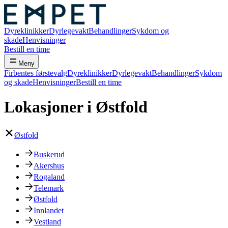
Dyreklinikker
Dyrlegevakt
Behandlinger
Sykdom og
skade
Henvisninger
Bestill en time
Meny
Firbentes førstevalg
Dyreklinikker
Dyrlegevakt
Behandlinger
Sykdom
og skade
Henvisninger
Bestill en time
Lokasjoner i Østfold
Østfold
Buskerud
Akershus
Rogaland
Telemark
Østfold
Innlandet
Vestland